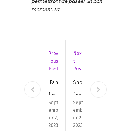
permettront de passer un bon
moment. La…
Prev
Nex
Ious
T
Post
Post
Fab
Spo
riqu
rt
Sept
Sept
er
et
emb
emb
des
dive
er 2,
er 2,
tim
rtis
2023
2023