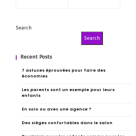
bre
se
s
me
de
nt
Search
po
Search
mm
Recent Posts
es
de
7 astuces éprouvées pour faire des
économies
terr
Les parents sont un exemple pour leurs
e
enfants
En solo ou avec une agence ?
Des sièges confortables dans le salon