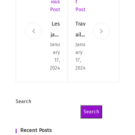
Ious
T
Post
Post
Les
Trav
jard
ail,
Janu
Janu
ins
jard
ary
ary
pou
in
17,
17,
r
et
2024
2024
les
paix
ani
dan
ma
s la
Search
ux
mai
Search
son
Recent Posts