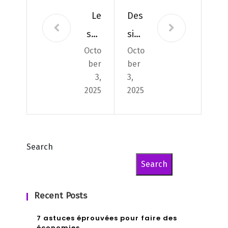
Le
Des
suc
sièg
Octo
Octo
re
es
ber
ber
bla
con
3,
3,
nc,
fort
2025
2025
un
abl
tue
es
ur ?
dan
Search
s le
Search
sal
Recent Posts
on
7 astuces éprouvées pour faire des
économies