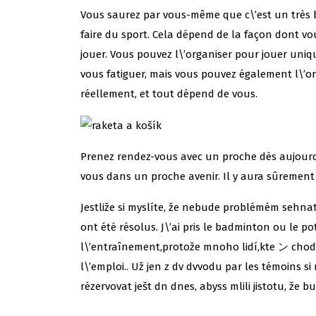
Vous saurez par vous-même que c\’est un très 
faire du sport. Cela dépend de la façon dont vo
jouer. Vous pouvez l\’organiser pour jouer uniq
vous fatiguer, mais vous pouvez également l\’or
réellement, et tout dépend de vous.
Prenez rendez-vous avec un proche dès aujourd\
vous dans un proche avenir. Il y aura sûrement 
Jestliže si myslíte, že nebude problémém sehnat
ont été résolus. J\’ai pris le badminton ou le p
l\’entraînement,protože mnoho lidí,kte ン chod
l\’emploi.. Už jen z dv dvvodu par les témoins si
rézervovat ješt dn dnes, abyss mlili jistotu, že b