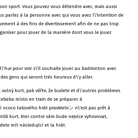
bon sport. Vous pouvez vous détendre avec, mais aussi
us parlez à la personne avec qui vous avez l\’intention de
uement à des fins de divertissement afin de ne pas trop
ganiser pour jouer de la manière dont vous le jouez
’hui pour voir s\’il souhaite jouer au badminton avec
des gens qui seront très heureux d\’y aller.
 volný kurt, pak věřte, že budete et d\’autres problèmes
otebeba místo en train de se préparer à
í ncoco takového hrát pravidelnン n\’est pas prêt à
 mlili kurt, kter contre vám bude nejvíce vyhovovat,
udete mít následující et la hrát.