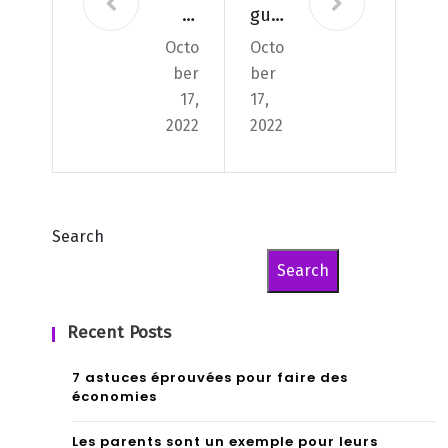
er
gur
Octo
Octo
mo
umi
ber
ber
nte
17,
17,
r à
2022
2022
che
val
Search
Search
Recent Posts
7 astuces éprouvées pour faire des
économies
Les parents sont un exemple pour leurs