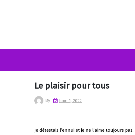
Skip
to
content
Le plaisir pour tous
By
June 1, 2022
Je détestais l’ennui et je ne l’aime toujours pas