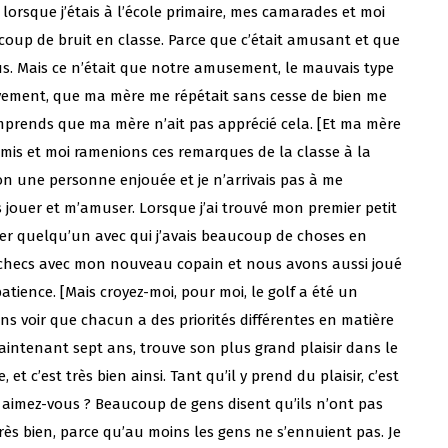
lorsque j’étais à l’école primaire, mes camarades et moi
ucoup de bruit en classe. Parce que c’était amusant et que
. Mais ce n’était que notre amusement, le mauvais type
ivement, que ma mère me répétait sans cesse de bien me
comprends que ma mère n’ait pas apprécié cela. [Et ma mère
amis et moi ramenions ces remarques de la classe à la
açon une personne enjouée et je n’arrivais pas à me
s jouer et m’amuser. Lorsque j’ai trouvé mon premier petit
ver quelqu’un avec qui j’avais beaucoup de choses en
échecs avec mon nouveau copain et nous avons aussi joué
tience. [Mais croyez-moi, pour moi, le golf a été un
ons voir que chacun a des priorités différentes en matière
 maintenant sept ans, trouve son plus grand plaisir dans le
t c’est très bien ainsi. Tant qu’il y prend du plaisir, c’est
 aimez-vous ? Beaucoup de gens disent qu’ils n’ont pas
très bien, parce qu’au moins les gens ne s’ennuient pas. Je