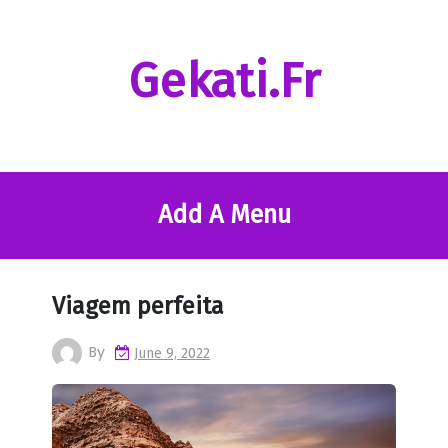
Skip
to
content
Gekati.fr
Add A Menu
Viagem perfeita
By
June 9, 2022