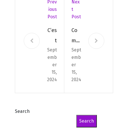
Prev
Nex
Ious
T
Post
Post
C’es
Co
t
mm
Sept
Sept
bie
ent
emb
emb
n
pui
er
er
de
s-je
15,
15,
2024
2024
sort
le
ir et
met
de
tre
Search
s’a
sur
Search
mu
ses