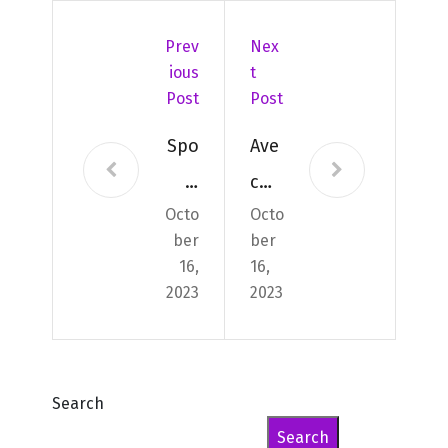
Prev
Nex
Ious
T
Post
Post
Spo
Ave
rt
c
Octo
Octo
et
une
ber
ber
dive
arm
16,
16,
rtis
e à
2023
2023
se
la
me
mai
nt
n
Search
Search