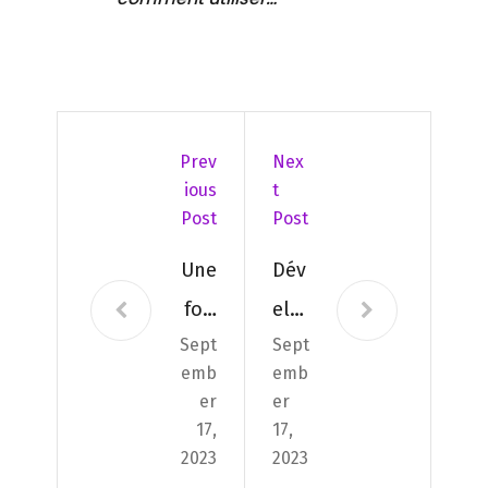
Prev
Nex
Ious
T
Post
Post
Une
Dév
fois
elo
Sept
Sept
sur
ppe
emb
emb
le
r un
er
er
poč
site
17,
17,
2023
2023
ítač
web